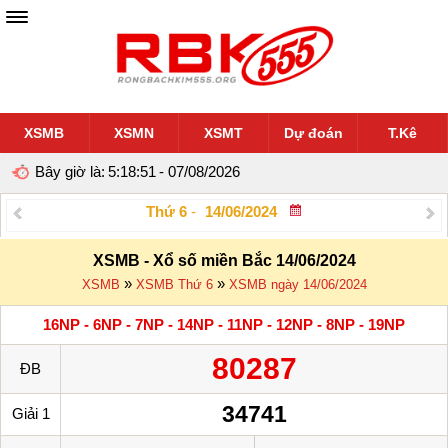
XSMB
XSMN
XSMT
Dự đoán
T.Kê
Bây giờ là:
5:18:51
- 07/08/2026
Thứ 6
-
XSMB - Xổ số miền Bắc 14/06/2024
»
»
XSMB
XSMB Thứ 6
XSMB ngày 14/06/2024
16NP - 6NP - 7NP - 14NP - 11NP - 12NP - 8NP - 19NP
80287
ĐB
34741
Giải 1