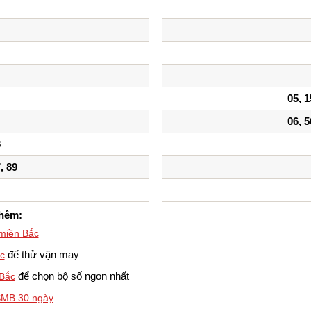
05, 1
06, 5
8
7
, 89
thêm:
 miền Bắc
để thử vận may
c
để chọn bộ số ngon nhất
 Bắc
MB 30 ngày