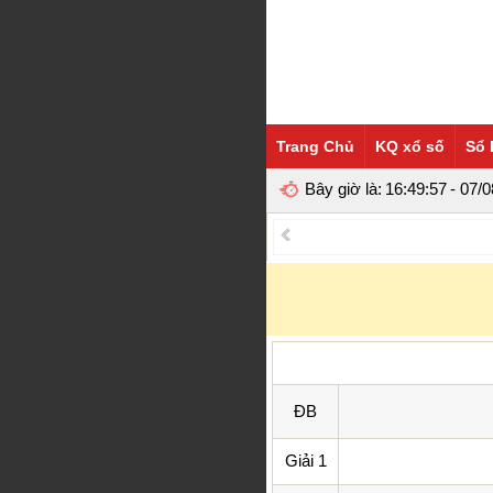
Trang Chủ
KQ xổ số
Sổ
Bây giờ là:
16:49:57
- 07/
ĐB
Giải 1