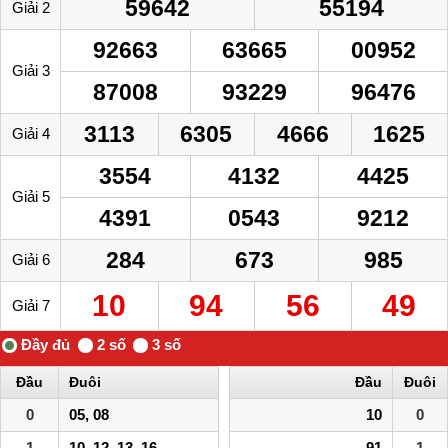
59642
55194
Giải 2
92663
63665
00952
Giải 3
87008
93229
96476
3113
6305
4666
1625
Giải 4
3554
4132
4425
Giải 5
4391
0543
9212
284
673
985
Giải 6
10
94
56
49
Giải 7
Đầu
Đuôi
Đầu
Đuôi
0
05, 08
10
0
1
10, 12, 13, 16
91
1