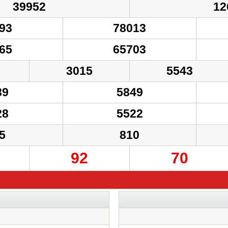
39952
12
93
78013
65
65703
3015
5543
89
5849
28
5522
5
810
92
70