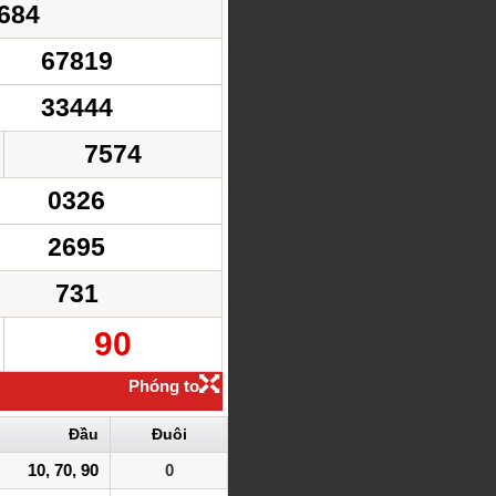
684
67819
33444
7574
0326
2695
731
90
Đầu
Đuôi
10, 70, 90
0