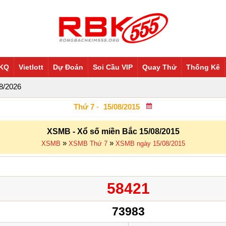
 KQ
Vietlott
Dự Đoán
Soi Cầu VIP
Quay Thử
Thống Kê
08/2026
Thứ 7
-
XSMB - Xổ số miền Bắc 15/08/2015
»
»
XSMB
XSMB Thứ 7
XSMB ngày 15/08/2015
58421
73983