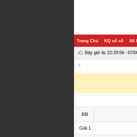
Trang Chủ
KQ xổ số
Sổ
Bây giờ là:
22:39:56
- 07/
ĐB
Giải 1