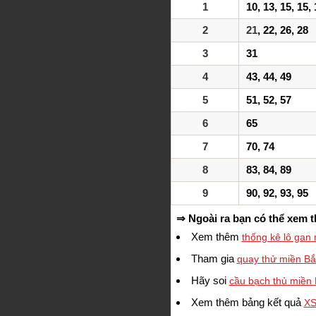
1
10, 13, 15, 15,
2
21
, 22, 26, 28
3
31
4
43, 44, 49
5
51, 52, 57
6
65
7
70, 74
8
83, 84, 89
9
90, 92, 93, 95
⇒ Ngoài ra bạn có thể xem 
Xem thêm
thống kê lô gan
Tham gia
quay thử miền Bắ
Hãy soi
cầu bạch thủ miền
Xem thêm bảng kết quả
XS