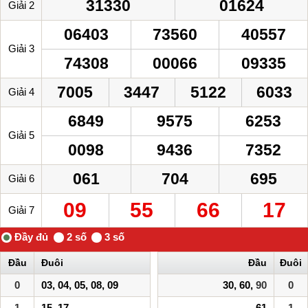
31330
01624
Giải 2
06403
73560
40557
Giải 3
74308
00066
09335
7005
3447
5122
6033
Giải 4
6849
9575
6253
Giải 5
0098
9436
7352
061
704
695
Giải 6
09
55
66
17
Giải 7
Đầu
Đuôi
Đầu
Đuôi
0
03, 04, 05, 08, 09
30, 60,
90
0
1
15, 17
61
1