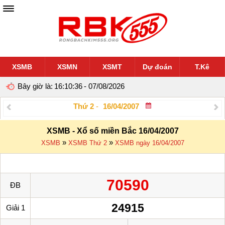
XSMB
XSMN
XSMT
Dự đoán
T.Kê
Bây giờ là:
16:10:36
- 07/08/2026
Thứ 2
-
XSMB - Xổ số miền Bắc 16/04/2007
»
»
XSMB
XSMB Thứ 2
XSMB ngày 16/04/2007
70590
ĐB
24915
Giải 1