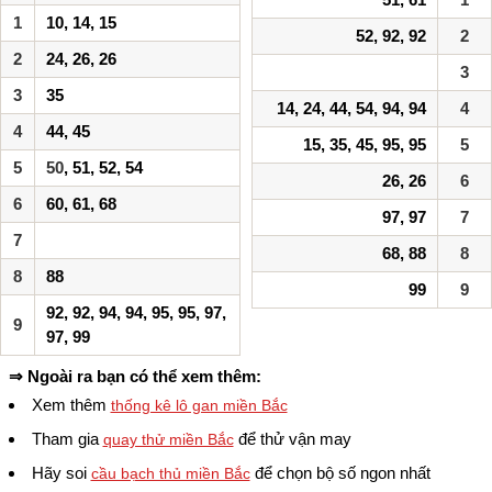
1
10, 14, 15
52, 92, 92
2
2
24, 26, 26
3
3
35
14, 24, 44, 54, 94, 94
4
4
44, 45
15, 35, 45, 95, 95
5
5
50
, 51, 52, 54
26, 26
6
6
60, 61, 68
97, 97
7
7
68, 88
8
8
88
99
9
92, 92, 94, 94, 95, 95, 97,
9
97, 99
⇒ Ngoài ra bạn có thể xem thêm:
Xem thêm
thống kê lô gan miền Bắc
Tham gia
để thử vận may
quay thử miền Bắc
Hãy soi
để chọn bộ số ngon nhất
cầu bạch thủ miền Bắc