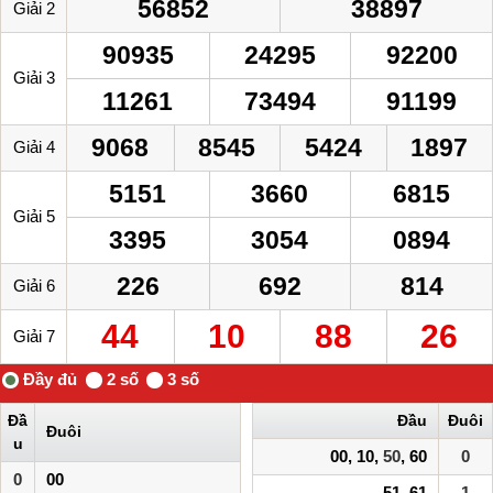
56852
38897
Giải 2
90935
24295
92200
Giải 3
11261
73494
91199
9068
8545
5424
1897
Giải 4
5151
3660
6815
Giải 5
3395
3054
0894
226
692
814
Giải 6
44
10
88
26
Giải 7
Đầ
Đầu
Đuôi
Đuôi
u
00, 10,
50
, 60
0
0
00
51, 61
1