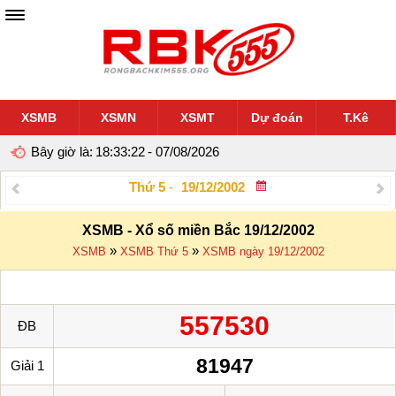
XSMB
XSMN
XSMT
Dự đoán
T.Kê
Bây giờ là:
18:33:23
- 07/08/2026
Thứ 5
-
XSMB - Xổ số miền Bắc 19/12/2002
»
»
XSMB
XSMB Thứ 5
XSMB ngày 19/12/2002
557530
ĐB
81947
Giải 1