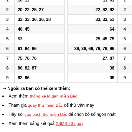
2
20, 22, 25, 27
22, 82, 92
2
3
33, 33, 36, 36, 38
33, 33,
53
3
4
40, 45
64
4
5
53
25, 45, 75
5
6
61, 64, 66
36, 36, 66, 76, 76, 96
6
7
75, 76, 76
27, 87
7
8
80, 82, 87
38
8
9
92, 96
09
9
⇒ Ngoài ra bạn có thể xem thêm:
Xem thêm
thống kê lô gan miền Bắc
Tham gia
để thử vận may
quay thử miền Bắc
Hãy soi
để chọn bộ số ngon nhất
cầu bạch thủ miền Bắc
Xem thêm bảng kết quả
XSMB 30 ngày