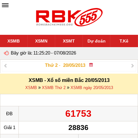
XSMB
XSMN
XSMT
Dự đoán
T.Kê
Bây giờ là:
11:25:20
- 07/08/2026
Thứ 2
-
XSMB - Xổ số miền Bắc 20/05/2013
»
»
XSMB
XSMB Thứ 2
XSMB ngày 20/05/2013
61753
ĐB
28836
Giải 1