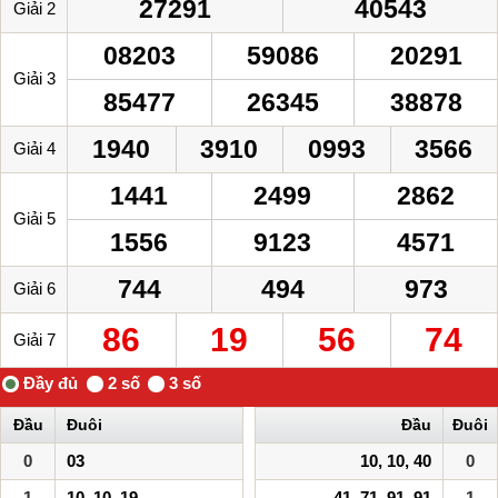
27291
40543
Giải 2
08203
59086
20291
Giải 3
85477
26345
38878
1940
3910
0993
3566
Giải 4
1441
2499
2862
Giải 5
1556
9123
4571
744
494
973
Giải 6
86
19
56
74
Giải 7
Đầu
Đuôi
Đầu
Đuôi
0
03
10, 10, 40
0
1
10, 10, 19
41, 71, 91, 91
1