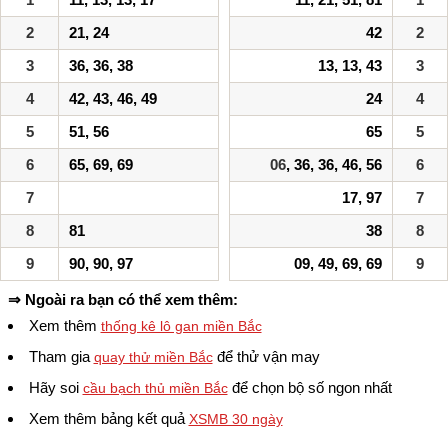
2
21, 24
42
2
3
36, 36, 38
13, 13, 43
3
4
42, 43, 46, 49
24
4
5
51, 56
65
5
6
65, 69, 69
06
, 36, 36, 46, 56
6
7
17, 97
7
8
81
38
8
9
90, 90, 97
09, 49, 69, 69
9
⇒ Ngoài ra bạn có thể xem thêm:
Xem thêm
thống kê lô gan miền Bắc
Tham gia
để thử vận may
quay thử miền Bắc
Hãy soi
để chọn bộ số ngon nhất
cầu bạch thủ miền Bắc
Xem thêm bảng kết quả
XSMB 30 ngày