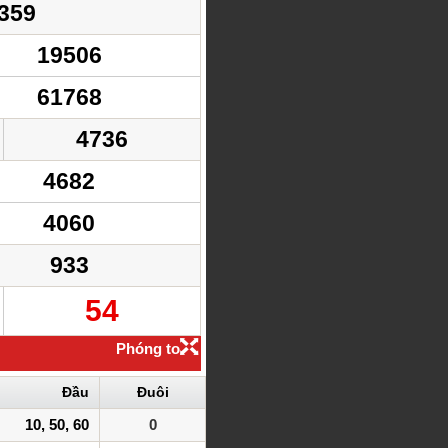
359
19506
61768
4736
4682
4060
933
54
Đầu
Đuôi
10, 50, 60
0