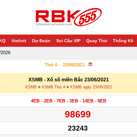
 KQ
Vietlott
Dự Đoán
Soi Cầu VIP
Quay Thử
Thống Kê
8/2026
Thứ 4
-
XSMB - Xổ số miền Bắc 23/06/2021
»
»
XSMB
XSMB Thứ 4
XSMB ngày 23/06/2021
4EB - 2EB - 7EB - 3EB - 14EB - 8EB
98699
23243