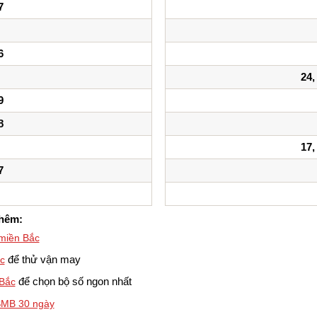
7
6
24,
9
8
17,
7
thêm:
 miền Bắc
để thử vận may
c
để chọn bộ số ngon nhất
 Bắc
MB 30 ngày