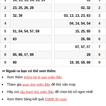
2
23, 25, 26, 28
02, 32
2
3
32, 39
03, 13, 13, 23, 63
3
4
04, 14, 54, 54
4
5
51, 54, 54, 57, 59
15, 25, 85
5
6
63
26, 86
6
7
07, 57,
87
7
8
85, 86,
87
, 89
28
8
9
90
19, 39, 59, 89
9
⇒ Ngoài ra bạn có thể xem thêm:
Xem thêm
thống kê lô gan miền Bắc
Tham gia
để thử vận may
quay thử miền Bắc
Hãy soi
để chọn bộ số ngon nhất
cầu bạch thủ miền Bắc
Xem thêm bảng kết quả
XSMB 30 ngày