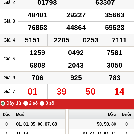
01798
63307
Giải 2
48401
29227
35663
Giải 3
76853
44864
59523
5151
2205
0253
7111
Giải 4
1259
0492
7581
Giải 5
6808
2043
3050
706
925
783
Giải 6
01
39
50
14
Giải 7
Đầu
Đuôi
Đầu
Đuôi
0
01, 01, 05, 06, 07, 08
50, 50,
80
0
1
11, 14
01, 01, 11, 51, 81
1