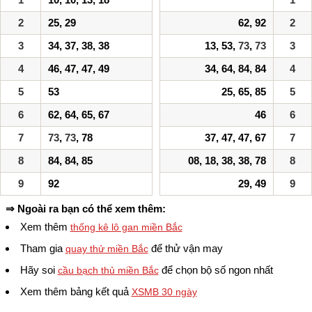
2
25, 29
62, 92
2
3
34, 37, 38, 38
13, 53,
73
,
73
3
4
46, 47, 47, 49
34, 64, 84, 84
4
5
53
25, 65, 85
5
6
62, 64, 65, 67
46
6
7
73
,
73
, 78
37, 47, 47, 67
7
8
84, 84, 85
08, 18, 38, 38, 78
8
9
92
29, 49
9
⇒ Ngoài ra bạn có thể xem thêm:
Xem thêm
thống kê lô gan miền Bắc
Tham gia
để thử vận may
quay thử miền Bắc
Hãy soi
để chọn bộ số ngon nhất
cầu bạch thủ miền Bắc
Xem thêm bảng kết quả
XSMB 30 ngày