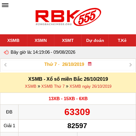
XSMB
XSMN
XSMT
Dự đoán
T.Kê
Bây giờ là:
14:19:06
- 09/08/2026
Thứ 7
-
XSMB - Xổ số miền Bắc 26/10/2019
»
»
XSMB
XSMB Thứ 7
XSMB ngày 26/10/2019
13XB - 15XB - 6XB
63309
ĐB
82597
Giải 1