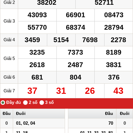
38202
52711
Giải 2
43093
66901
08473
Giải 3
55770
68374
28794
3459
5154
7698
2278
Giải 4
3235
7373
8189
Giải 5
2618
2487
3831
681
804
376
Giải 6
37
31
26
43
Giải 7
Đầu
Đuôi
Đầu
Đuôi
0
01, 02, 04
70
0
1
11, 18
01, 11, 31, 31, 81
1