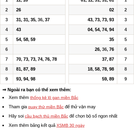
2
26
02
2
3
31, 31, 35,
36
, 37
43, 73, 73, 93
3
4
43
04, 54, 74, 94
4
5
54, 58, 59
35
5
6
26,
36
, 76
6
7
70, 73, 73, 74, 76, 78
37, 87
7
8
81, 87, 89
18, 58, 78, 98
8
9
93, 94, 98
59, 89
9
⇒ Ngoài ra bạn có thể xem thêm:
Xem thêm
thống kê lô gan miền Bắc
Tham gia
để thử vận may
quay thử miền Bắc
Hãy soi
để chọn bộ số ngon nhất
cầu bạch thủ miền Bắc
Xem thêm bảng kết quả
XSMB 30 ngày