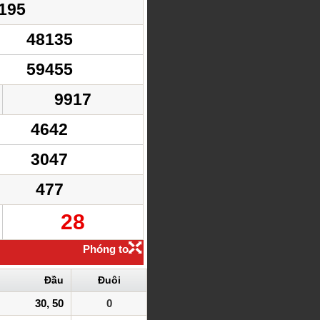
195
48135
59455
9917
4642
3047
477
28
Đầu
Đuôi
30, 50
0