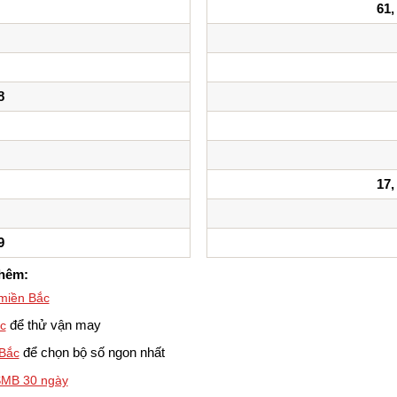
61
8
17,
9
thêm:
 miền Bắc
để thử vận may
c
để chọn bộ số ngon nhất
 Bắc
MB 30 ngày