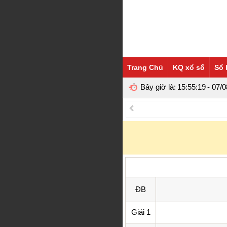
Trang Chủ
KQ xổ số
Sổ
Bây giờ là:
15:55:19
- 07/
ĐB
Giải 1