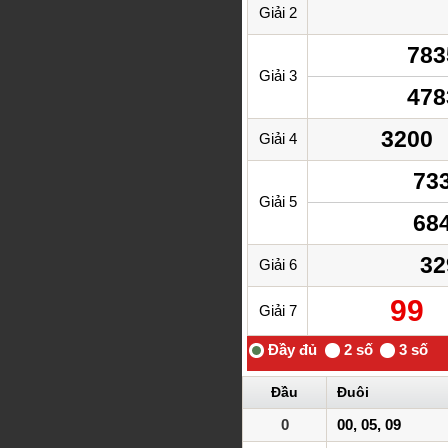
Giải 2
783
Giải 3
478
3200
Giải 4
73
Giải 5
68
32
Giải 6
99
Giải 7
Đầu
Đuôi
0
00, 05, 09