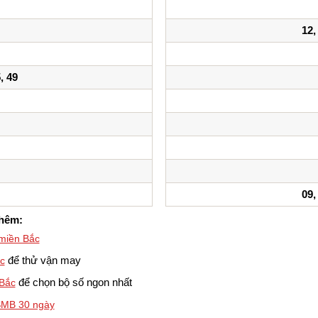
12,
5, 49
09,
thêm:
 miền Bắc
để thử vận may
c
để chọn bộ số ngon nhất
 Bắc
MB 30 ngày