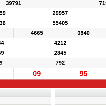
39791
71
59
29957
36
55405
4665
0840
34
4212
49
2845
9
792
09
95