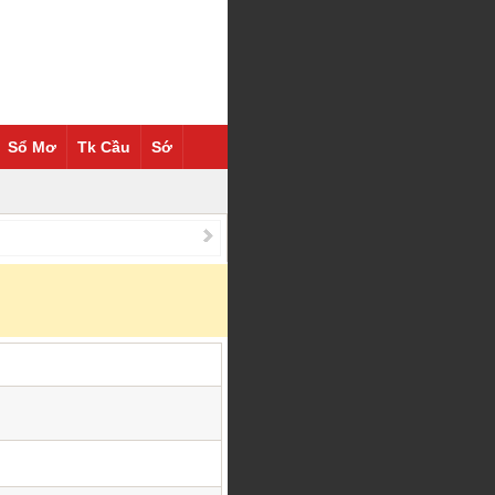
Sổ Mơ
Tk Cầu
Sớ