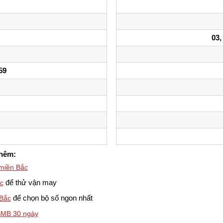
03,
 59
thêm:
 miền Bắc
để thử vận may
c
để chọn bộ số ngon nhất
 Bắc
MB 30 ngày