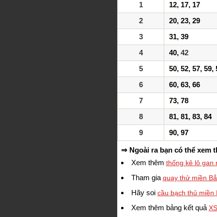
1
12, 17, 17
2
20, 23, 29
3
31, 39
4
40,
42
5
50, 52, 57, 59,
6
60, 63, 66
7
73, 78
8
81, 81, 83, 84
9
90, 97
⇒ Ngoài ra bạn có thể xem 
Xem thêm
thống kê lô gan
Tham gia
quay thử miền Bắ
Hãy soi
cầu bạch thủ miền
Xem thêm bảng kết quả
XS