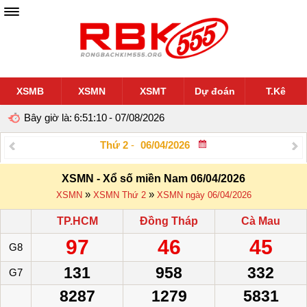
XSMB
XSMN
XSMT
Dự đoán
T.Kê
Bây giờ là:
6:51:10
- 07/08/2026
Thứ 2
-
XSMN - Xổ số miền Nam 06/04/2026
»
»
XSMN
XSMN Thứ 2
XSMN ngày 06/04/2026
TP.HCM
Đồng Tháp
Cà Mau
97
46
45
G8
131
958
332
G7
8287
1279
5831