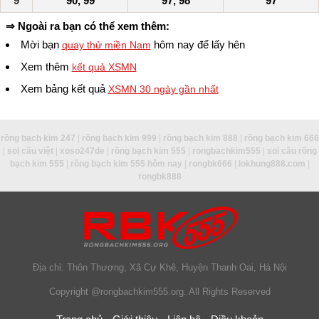
9
90, 99
97, 98
97
⇒ Ngoài ra bạn có thể xem thêm:
Mời bạn
hôm nay để lấy hên
quay thử miền Nam
Xem thêm
kết quả XSMN
Xem bảng kết quả
XSMN 30 ngày gần nhất
rồng bạch kim 247
|
rồng bạch kim 999
|
rồng bạch kim 888
|
rồng bạch kim 666
|
soi cầu việt
|
xoso247de
|
rồng bạch kim 555
|
rongbachkim555
|
soi cầu rồng
bạch kim 555
|
rồng bạch kim 555 hôm nay
|
rongbk666
|
lokhung888.com
|
rongbk888
Địa chỉ: Thôn Thượng, Xã Cự Khê, Huyện Thanh Oai, Hà Nội
Copyright @rongbachkim555.org. All Rights Reserved