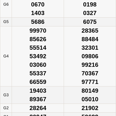
0670
0198
G6
1403
0327
5686
6075
G5
99970
28365
85626
88484
55514
32301
53492
09806
G4
03060
99216
55337
70367
66559
97771
19403
80149
G3
89367
05010
28264
21902
G2