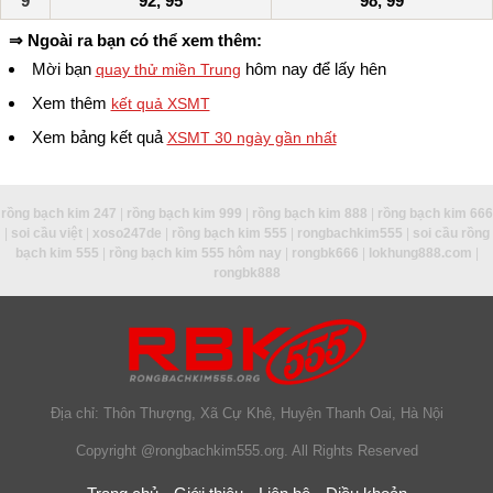
9
92, 95
98, 99
⇒ Ngoài ra bạn có thể xem thêm:
Mời bạn
hôm nay để lấy hên
quay thử miền Trung
Xem thêm
kết quả XSMT
Xem bảng kết quả
XSMT 30 ngày gần nhất
rồng bạch kim 247
|
rồng bạch kim 999
|
rồng bạch kim 888
|
rồng bạch kim 666
|
soi cầu việt
|
xoso247de
|
rồng bạch kim 555
|
rongbachkim555
|
soi cầu rồng
bạch kim 555
|
rồng bạch kim 555 hôm nay
|
rongbk666
|
lokhung888.com
|
rongbk888
Địa chỉ: Thôn Thượng, Xã Cự Khê, Huyện Thanh Oai, Hà Nội
Copyright @rongbachkim555.org. All Rights Reserved