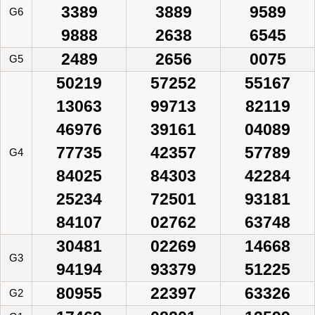
3389
3889
9589
G6
9888
2638
6545
2489
2656
0075
G5
50219
57252
55167
13063
99713
82119
46976
39161
04089
77735
42357
57789
G4
84025
84303
42284
25234
72501
93181
84107
02762
63748
30481
02269
14668
G3
94194
93379
51225
80955
22397
63326
G2