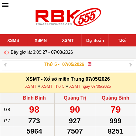
XSMB
XSMN
XSMT
Dự đoán
T.Kê
Bây giờ là:
3:09:27
- 07/08/2026
Thứ 5
-
XSMT - Xổ số miền Trung 07/05/2026
»
»
XSMT
XSMT Thứ 5
XSMT ngày 07/05/2026
Bình Định
Quảng Trị
Quảng Bình
98
90
79
G8
773
927
999
G7
5964
7507
8251