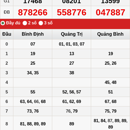
17468
08201
13599
G1
878266
558776
047887
ĐB
Đầu
Bình Định
Quảng Trị
Quảng Bình
0
07
01, 01, 03, 07
1
19
13
19
2
25
27
25, 26
3
34, 35
38
4
45, 48
5
55
52, 56, 57
51
6
63, 64,
66
, 68
61, 62, 69
67, 68
7
73, 76
76
, 79
75, 79
81, 84,
87
, 89, 89,
8
81, 88, 89, 89
89
89