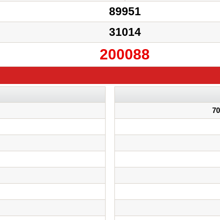
89951
31014
200088
70