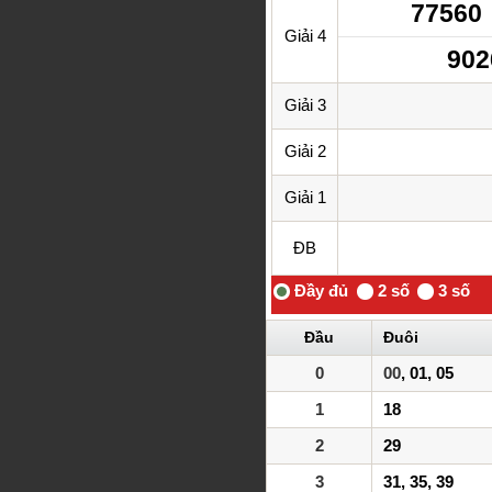
77560
Giải 4
902
Giải 3
Giải 2
Giải 1
ĐB
Đầu
Đuôi
0
00
, 01, 05
1
18
2
29
3
31, 35, 39