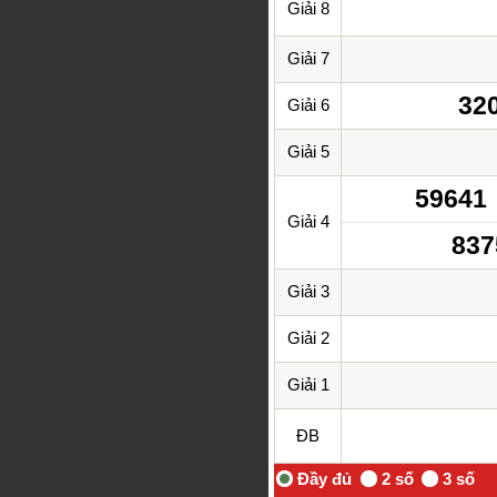
Giải 8
Giải 7
32
Giải 6
Giải 5
59641
Giải 4
837
Giải 3
Giải 2
Giải 1
ĐB