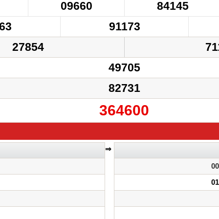
09660
84145
63
91173
27854
71
49705
82731
364600
⇒
00
01