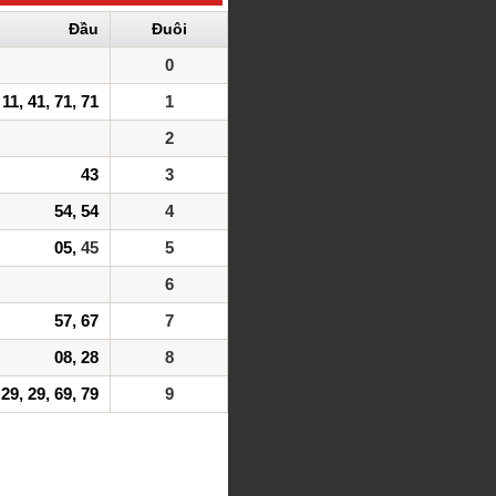
Đầu
Đuôi
0
11, 41, 71, 71
1
2
43
3
54, 54
4
05,
45
5
6
57, 67
7
08, 28
8
 29, 29, 69, 79
9