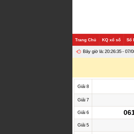
Trang Chủ
KQ xổ số
Sổ
Bây giờ là:
20:26:36
- 07/
Giải 8
Giải 7
06
Giải 6
Giải 5