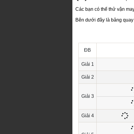
Các bạn có thể thử vận ma
Bên dưới đây là bảng quay
ĐB
Giải 1
Giải 2
Giải 3
Giải 4