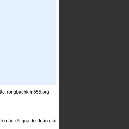
 Bắc. rongbachkim555.org
ới các kết quả dự đoán giải