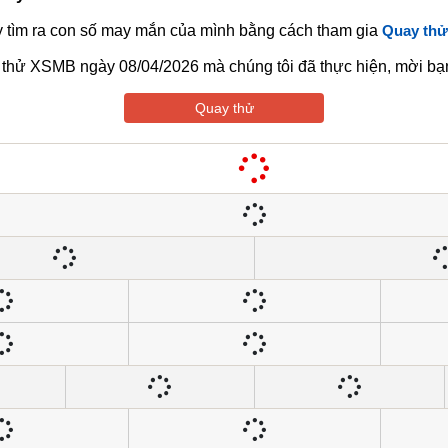
y tìm ra con số may mắn của mình bằng cách tham gia
Quay th
 thử XSMB ngày 08/04/2026 mà chúng tôi đã thực hiện, mời bạ
Quay thử