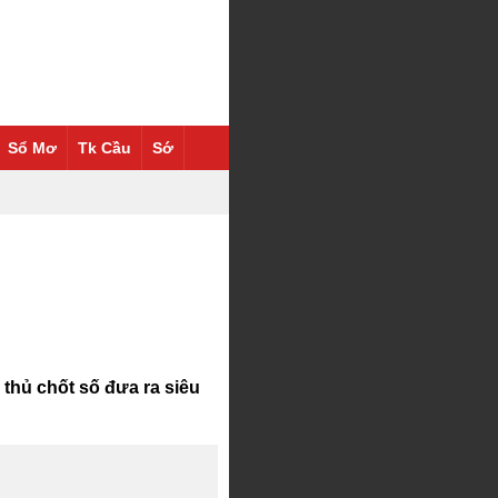
Sổ Mơ
Tk Cầu
Sớ
thủ chốt số đưa ra siêu