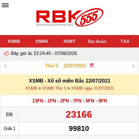
XSMB
XSMN
XSMT
Dự đoán
T.Kê
Bây giờ là:
22:24:45
- 07/08/2026
Thứ 5
-
XSMB - Xổ số miền Bắc 22/07/2021
»
»
XSMB
XSMB Thứ 5
XSMB ngày 22/07/2021
13FN - 1FN - 2FN - 7FN - 5FN - 9FN
23166
ĐB
99810
Giải 1