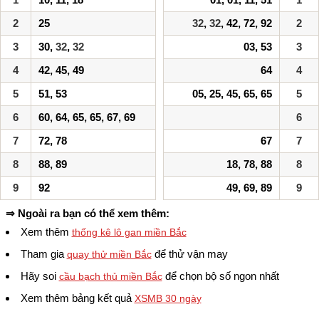
2
25
32
,
32
, 42, 72, 92
2
3
30,
32
,
32
03, 53
3
4
42, 45, 49
64
4
5
51, 53
05, 25, 45, 65, 65
5
6
60, 64, 65, 65, 67, 69
6
7
72, 78
67
7
8
88, 89
18, 78, 88
8
9
92
49, 69, 89
9
⇒ Ngoài ra bạn có thể xem thêm:
Xem thêm
thống kê lô gan miền Bắc
Tham gia
để thử vận may
quay thử miền Bắc
Hãy soi
để chọn bộ số ngon nhất
cầu bạch thủ miền Bắc
Xem thêm bảng kết quả
XSMB 30 ngày