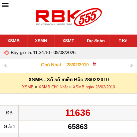
XSMB
XSMN
XSMT
Dự đoán
T.Kê
Bây giờ là:
11:34:10
- 09/08/2026
Chủ Nhật
-
XSMB - Xổ số miền Bắc 28/02/2010
»
»
XSMB
XSMB Chủ Nhật
XSMB ngày 28/02/2010
11636
ĐB
65863
Giải 1