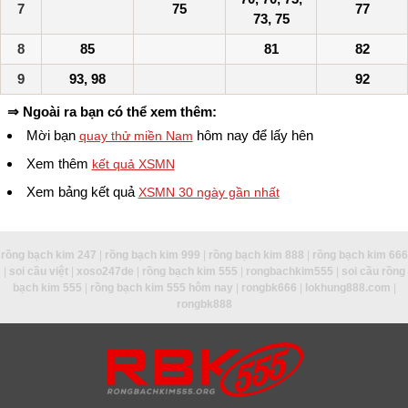
7
75
77
73, 75
8
85
81
82
9
93, 98
92
⇒ Ngoài ra bạn có thể xem thêm:
Mời bạn
hôm nay để lấy hên
quay thử miền Nam
Xem thêm
kết quả XSMN
Xem bảng kết quả
XSMN 30 ngày gần nhất
rồng bạch kim 247
|
rồng bạch kim 999
|
rồng bạch kim 888
|
rồng bạch kim 666
|
soi cầu việt
|
xoso247de
|
rồng bạch kim 555
|
rongbachkim555
|
soi cầu rồng
bạch kim 555
|
rồng bạch kim 555 hôm nay
|
rongbk666
|
lokhung888.com
|
rongbk888